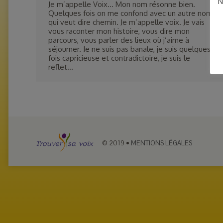
N
Je m’appelle Voix… Mon nom résonne bien.
Quelques fois on me confond avec un autre nom
qui veut dire chemin. Je m’appelle voix. Je vais
vous raconter mon histoire, vous dire mon
parcours, vous parler des lieux où j’aime à
séjourner. Je ne suis pas banale, je suis quelques
fois capricieuse et contradictoire, je suis le
reflet…
© 2019
•
MENTIONS LÉGALES