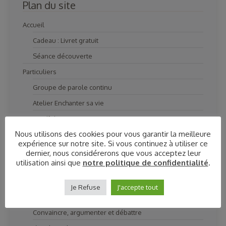
Plan du site
Accueil
Cadeau : Livret gratuit
Séance découverte
Particuliers
Groupe de parole continu
Atelier Enchanter sa vie
Mindfulness
Nous utilisons des cookies pour vous garantir la meilleure
Bilan audio
expérience sur notre site. Si vous continuez à utiliser ce
Coach vocal
dernier, nous considérerons que vous acceptez leur
utilisation ainsi que
notre politique de confidentialité
.
Coaching Vocal
Life coaching
Je Refuse
J'accepte tout
Gestalt thérapie
Convaincre, argumenter et débattre