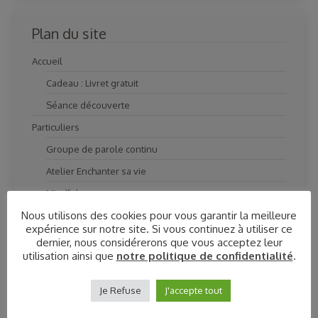
Plan du site
Accueil
Cadeau : Livret gratuit
Séance découverte
Particuliers
Groupe de parole continu
Atelier Enchanter sa vie
Mindfulness
Nous utilisons des cookies pour vous garantir la meilleure
Bilan audio
expérience sur notre site. Si vous continuez à utiliser ce
Coach vocal
dernier, nous considérerons que vous acceptez leur
utilisation ainsi que
notre politique de confidentialité
.
Coaching Vocal
Life coaching
Je Refuse
J'accepte tout
Gestalt thérapie