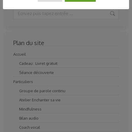
Search:
Plan du site
Accueil
Cadeau : Livret gratuit
Séance découverte
Particuliers
Groupe de parole continu
Atelier Enchanter sa vie
Mindfulness
Bilan audio
Coach vocal