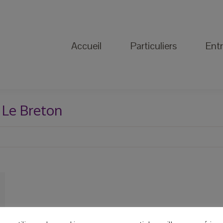
Accueil
Particuliers
Entreprise
Accueil
Particuliers
Entr
 Le Breton