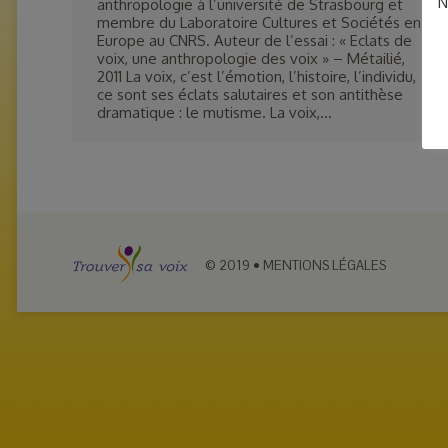
N
anthropologie à l’université de Strasbourg et
membre du Laboratoire Cultures et Sociétés en
Europe au CNRS. Auteur de l’essai : « Eclats de
voix, une anthropologie des voix » – Métailié,
2011 La voix, c’est l’émotion, l’histoire, l’individu,
ce sont ses éclats salutaires et son antithèse
dramatique : le mutisme. La voix,…
© 2019
•
MENTIONS LÉGALES