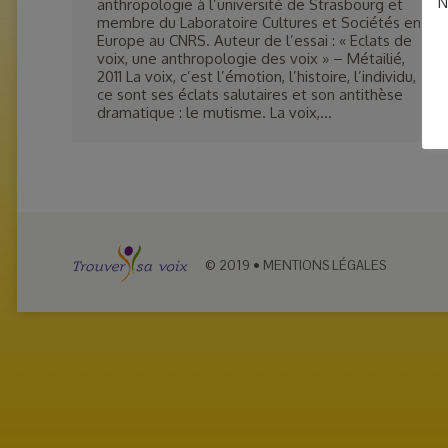
N
anthropologie à l’université de Strasbourg et
membre du Laboratoire Cultures et Sociétés en
Europe au CNRS. Auteur de l’essai : « Eclats de
voix, une anthropologie des voix » – Métailié,
2011 La voix, c’est l’émotion, l’histoire, l’individu,
ce sont ses éclats salutaires et son antithèse
dramatique : le mutisme. La voix,…
© 2019
•
MENTIONS LÉGALES