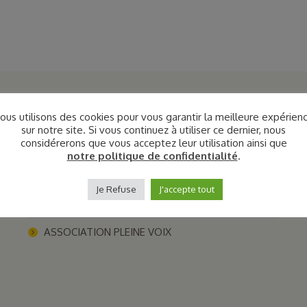
ous utilisons des cookies pour vous garantir la meilleure expérien
Liens utiles
sur notre site. Si vous continuez à utiliser ce dernier, nous
considérerons que vous acceptez leur utilisation ainsi que
MA PAGE VIADEO
notre politique de confidentialité
.
MA PAGE LINKEDIN
Je Refuse
J'accepte tout
MA PAGE FACEBOOK
ASSOCIATION PLEINE VOIX