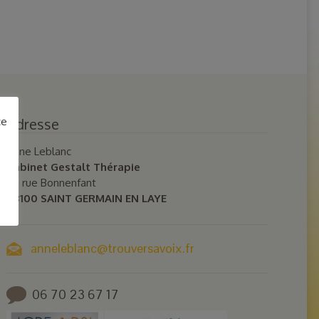
ce
Adresse
Anne Leblanc
Cabinet Gestalt Thérapie
40 rue Bonnenfant
78100 SAINT GERMAIN EN LAYE
anneleblanc@trouversavoix.fr
06 70 23 67 17