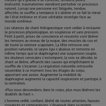
insécurité, traumatismes viendront perturber ce processus
naturel. Lorsqu’une personne est fatiguée, tendue,
affectée, le souffle a tendance à s’altérer et se fait le miroir
de l’état intérieur et d’une véritable stratégie face au
monde extérieur.
Les séances de chant thérapeutique vont veiller à restaurer
le processus physiologique, en souplesse et sans pression.
Petit à petit, prises de conscience et ressentis vont libérer
les tensions au niveau de la nuque, des muscles du cou et
de toute la ceinture scapulaire. La tête retrouve une
position naturelle, le larynx (qui s’abaisse et remonte en
même temps que le diaphragme) une suspension souple,
les douleurs cervicales s’estompent, la voix se dévoile, le
chant se libère, affranchi des causes qui empêchaient le
souffle de s’incarner. La respiration naturelle retrouvée
rassemble à ce moment tous les étages du corps,
apportant une assise. Augmenter la mobilité du
diaphragme augmente la capacité respiratoire et participe à
la centration.
«Plus nous descendons dans le corps, plus nous libérons les
dualités du haut ».
L’homme unifié, confiant, libéré de toutes attentes, fausses
croyances et comparaisons, s’épanouit dans sa propre