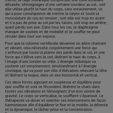
désaxée, témoignages d’une certaine lourdeur au sol ; soit
elle utilise plutôt le haut du corps, sans enracinement, ce
qui a pour conséquence de mettre le larynx et toute la
musculature du cou en tension ; soit elle est trop en avant
et n’a pas de prise au sol par les talons, soit trop en arrière,
ayant perdu son axe. Dans tous les cas, le diaphragme
manque de soutien et de mobilité et le souffle ne peut
circuler dans tout son espace.
Pour que la colonne vertébrale devienne un arbre chantant
et vibrant, cela nécessite conjointement une force qui
s’enfonce par toute la plante des pieds dans le sol, et une
force qui s’élève vers le ciel, libérant le haut du corps, à
l’image d’une torsion ou vrille. L’énergie tellurique va
soutenir cet enracinement, simultanément à l’énergie
cosmique, qui va jouer son rôle d’élévation, relevant la tête
et libérant la nuque, dans un axe horizontal et vertical.
Ces deux forces agissant en souplesse et équilibre pour
que souffle et voix se fécondent, libérent le chant dans
toutes ses vibrations et témoignent d’un bon centre de
gravité. Le corps se verticalise, le soufflent s’épanouit. Le
thérapeute va doser et orienter ses interventions de façon
harmonieuse afin d’équilibrer le fixe et le mobile, la détente
et la dynamique, le lâcher-prise et la concentration.