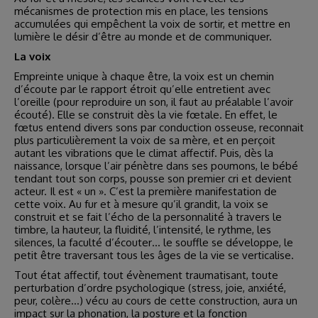
mécanismes de protection mis en place, les tensions
accumulées qui empêchent la voix de sortir, et mettre en
lumière le désir d’être au monde et de communiquer.
La voix
Empreinte unique à chaque être, la voix est un chemin
d’écoute par le rapport étroit qu’elle entretient avec
l’oreille (pour reproduire un son, il faut au préalable l’avoir
écouté). Elle se construit dès la vie fœtale. En effet, le
fœtus entend divers sons par conduction osseuse, reconnait
plus particulièrement la voix de sa mère, et en perçoit
autant les vibrations que le climat affectif. Puis, dès la
naissance, lorsque l’air pénètre dans ses poumons, le bébé
tendant tout son corps, pousse son premier cri et devient
acteur. Il est « un ». C’est la première manifestation de
cette voix. Au fur et à mesure qu’il grandit, la voix se
construit et se fait l’écho de la personnalité à travers le
timbre, la hauteur, la fluidité, l’intensité, le rythme, les
silences, la faculté d’écouter… le souffle se développe, le
petit être traversant tous les âges de la vie se verticalise.
Tout état affectif, tout évènement traumatisant, toute
perturbation d’ordre psychologique (stress, joie, anxiété,
peur, colère…) vécu au cours de cette construction, aura un
impact sur la phonation, la posture et la fonction