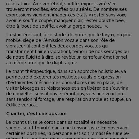
respiratoire. Axe vertébral, souffle, expressivité s’en
trouveront modifiés, étouffés ou altérés. De nombreuses
expressions viennent imager ces états « rester sans voix,
avoir le souffle coupé, manquer d’air, rester bouche bée,
être à bout de souffle, avoir la gorge nouée… ».
Il est intéressant, à ce stade, de noter que le larynx, organe
mobile, siège de l’émission vocale dans son rôle de
vibrateur (il contient les deux cordes vocales qui
transforment l’air en vibration), témoin de nos serrages ou
de notre fluidité à dire, se révèle un carrefour émotionnel
au même titre que le diaphragme.
Le chant thérapeutique, dans son approche holistique, va
permettre d’explorer les multiples outils d’expression,
d’éclairer les mécanismes phonatoires mis en place, de
visiter blocages et résistances et s’en libérer, de s’ouvrir à
de nouvelles sensations et émotions, vers une voix libre,
sans tension ni forçage, une respiration ample et souple, un
édifice vertical.
Chanter, c’est une posture
Le chant utilise le corps dans sa totalité et nécessite
souplesse et tonicité dans une tension juste. En observant
certaines postures, la personne est soit ramassée sur elle-
même, la cage thoracique comprimée, une zone lombaire