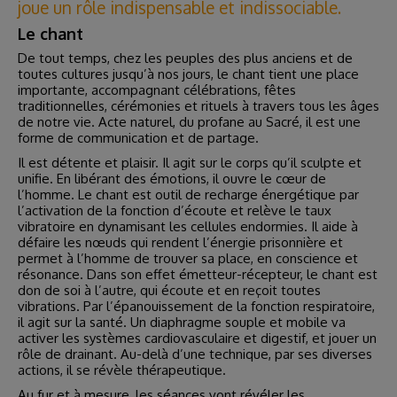
joue un rôle indispensable et indissociable.
Le chant
De tout temps, chez les peuples des plus anciens et de
toutes cultures jusqu’à nos jours, le chant tient une place
importante, accompagnant célébrations, fêtes
traditionnelles, cérémonies et rituels à travers tous les âges
de notre vie. Acte naturel, du profane au Sacré, il est une
forme de communication et de partage.
Il est détente et plaisir. Il agit sur le corps qu’il sculpte et
unifie. En libérant des émotions, il ouvre le cœur de
l’homme. Le chant est outil de recharge énergétique par
l’activation de la fonction d’écoute et relève le taux
vibratoire en dynamisant les cellules endormies. Il aide à
défaire les nœuds qui rendent l’énergie prisonnière et
permet à l’homme de trouver sa place, en conscience et
résonance. Dans son effet émetteur-récepteur, le chant est
don de soi à l’autre, qui écoute et en reçoit toutes
vibrations. Par l’épanouissement de la fonction respiratoire,
il agit sur la santé. Un diaphragme souple et mobile va
activer les systèmes cardiovasculaire et digestif, et jouer un
rôle de drainant. Au-delà d’une technique, par ses diverses
actions, il se révèle thérapeutique.
Au fur et à mesure, les séances vont révéler les