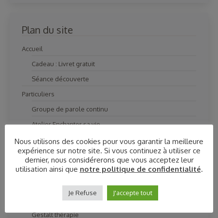
Plan du site
Accueil
Cadeau : Livret gratuit
Séance découverte
Particuliers
Groupe de parole continu
Atelier Enchanter sa vie
Mindfulness
Nous utilisons des cookies pour vous garantir la meilleure
expérience sur notre site. Si vous continuez à utiliser ce
Bilan audio
dernier, nous considérerons que vous acceptez leur
utilisation ainsi que
notre politique de confidentialité
.
Coach vocal
Coaching Vocal
Je Refuse
J'accepte tout
Life coaching
Gestalt thérapie