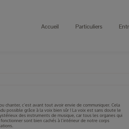
Accueil
Particuliers
Entreprise
Accueil
Particuliers
Entr
 ou chanter, c’est avant tout avoir envie de communiquer. Cela
du possible grâce à la voix bien sûr ! La voix est sans doute le
ystérieux des instruments de musique, car tous les organes qui
 fonctionner sont bien cachés à l’intérieur de notre corps
cations.