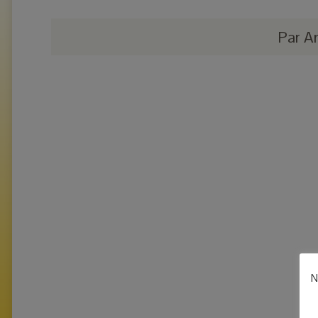
Par
A
N