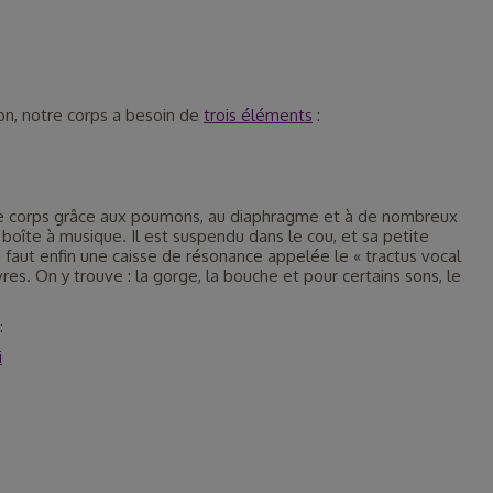
on, notre corps a besoin de
trois éléments
:
otre corps grâce aux poumons, au diaphragme et à de nombreux
re boîte à musique. Il est suspendu dans le cou, et sa petite
i faut enfin une caisse de résonance appelée le « tractus vocal
vres. On y trouve : la gorge, la bouche et pour certains sons, le
:
i