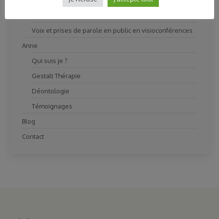
Convaincre, argumenter et débattre
L’art du pitch
Voix et prises de parole en public en visioconférences
Anne
Qui suis je ?
Gestalt Thérapie
Déontologie
Témoignages
Blog
Contact