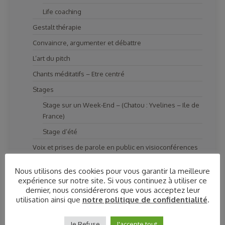
Life coaching
Gestalt thérapie
Convaincre, argumenter et débattre
L’art du pitch
Chants méditatifs – Etre centré
Stages
Stage sur un Week-End – (Chatou : Yvelines – Ile de
France)
Stage d’été
Voix et prises de parole en public en visioconférences
Entreprise
Nous utilisons des cookies pour vous garantir la meilleure
Coaching Vocal
expérience sur notre site. Si vous continuez à utiliser ce
dernier, nous considérerons que vous acceptez leur
Formations
utilisation ainsi que
notre politique de confidentialité
.
Cohésion d’équipe
Je Refuse
J'accepte tout