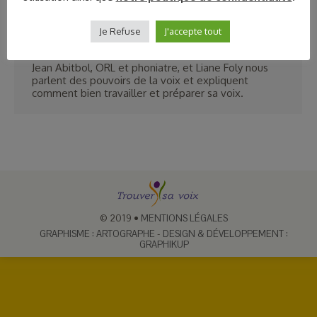
Les pouvoirs de la voix – Europe 1 – Jean Abidbol et
Liane Foly
Je Refuse
J'accepte tout
Trouver sa voix
Par
Anne Leblanc
4 janvier 2019
Jean Abitbol, ORL et phoniatre, et Liane Foly nous
parlent des pouvoirs de la voix et expliquent
comment bien travailler et préparer sa voix.
© 2019
•
MENTIONS LÉGALES
GRAPHISME : ARTOGRAPHE
-
DESIGN & DÉVELOPPEMENT :
GRAPHIKUP